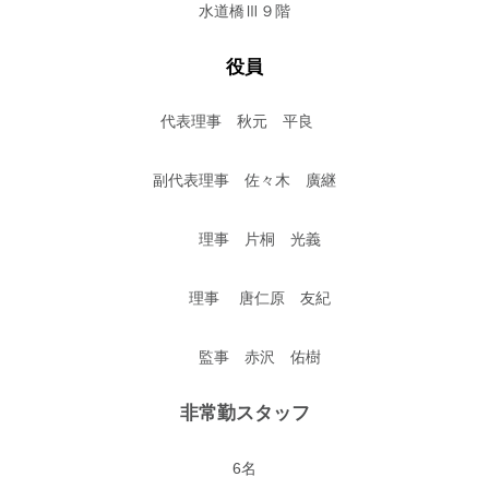
水道橋Ⅲ９階
役員
代表理事 秋元 平良
副代表理事 佐々木 廣継
理事 片桐 光義
理事 唐仁原 友紀
監事 赤沢 佑樹
非常勤スタッフ
6名